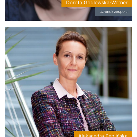
Dorota Godlewska-Werner
członek zespołu
Aleksandra Peplińska