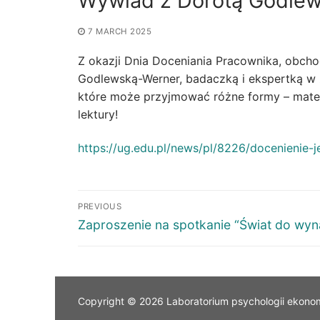
Wywiad z Dorotą Godle
7 MARCH 2025
Z okazji Dnia Doceniania Pracownika, obch
Godlewską-Werner, badaczką i ekspertką w z
które może przyjmować różne formy – materi
lektury!
https://ug.edu.pl/news/pl/8226/docenienie
PREVIOUS
Zaproszenie na spotkanie “Świat do wyn
Copyright © 2026 Laboratorium psychologii ekono