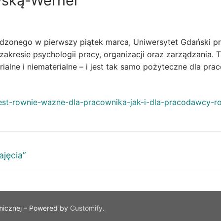
wską-Werner
odzonego w pierwszy piątek marca, Uniwersytet Gdański p
akresie psychologii pracy, organizacji oraz zarządzania.
alne i niematerialne – i jest tak samo pożyteczne dla pra
-jest-rownie-wazne-dla-pracownika-jak-i-dla-pracodawcy
ajęcia”
micznej – Powered by
Customify
.